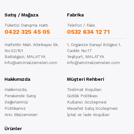
Satış / Mağaza
Fabrika
Tüketici Danışma Hattı
Telefon / Faks
0422 325 45 05
0532 634 12 71
Halfettin Mah. Altınkayısı Sk.
1. Organize Sanayi Bölgesi 1.
No:22/101
Cadde No:17
Battalgazi, MALATYA
Yeşilyurt, MALATYA
info@aricimalzemeleri.com
info@aricimalzemeleri.com
Hakkımızda
Müşteri Rehberi
Hakkımızda
Teslimat Koşulları
Perakende Satış
Gizlilik Politikası
Değerlerimiz
Kullanıcı Sözleşmesi
Politikamız
Mesafeli Satış Sözleşmesi
Arıcı Malzemeleri
İptal ve İade Koşulları
Ürünler